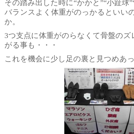
その踏み出した時に“かかと”“小趾球”
バランスよく体重がのっかるといい
か。
3つ支点に体重がのらなくて骨盤のズ
がる事も・・・
これを機会に少し足の裏と見つめあ