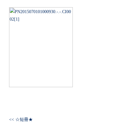
<< ☆短冊★