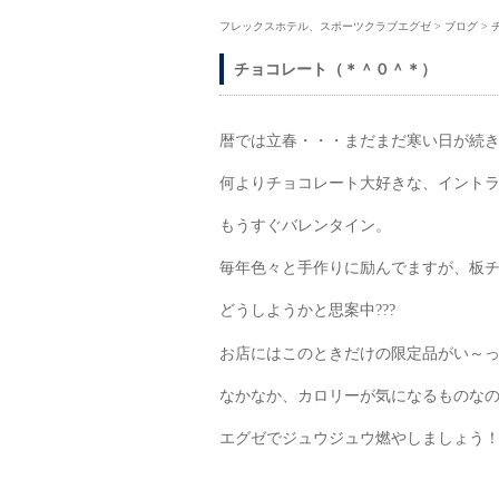
フレックスホテル、スポーツクラブエグゼ
>
ブログ
>
チョコレート（＊＾０＾＊）
暦では立春・・・まだまだ寒い日が続
何よりチョコレート大好きな、イント
もうすぐバレンタイン。
毎年色々と手作りに励んでますが、板
どうしようかと思案中???
お店にはこのときだけの限定品がい～
なかなか、カロリーが気になるものな
エグゼでジュウジュウ燃やしましょう