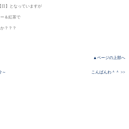
【日】となっていますが
ヒー＆紅茶で
すか？？？
▲ページの上部へ
介～
こんばんわ＾＾ >>