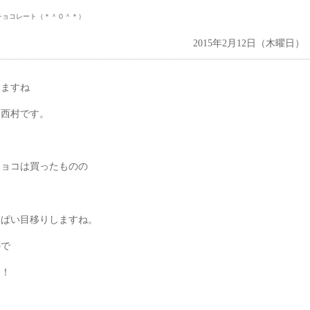
チョコレート（＊＾０＾＊）
2015年2月12日（木曜日）
きますね
ラ西村です。
チョコは買ったものの
っぱい目移りしますね。
ので
！！