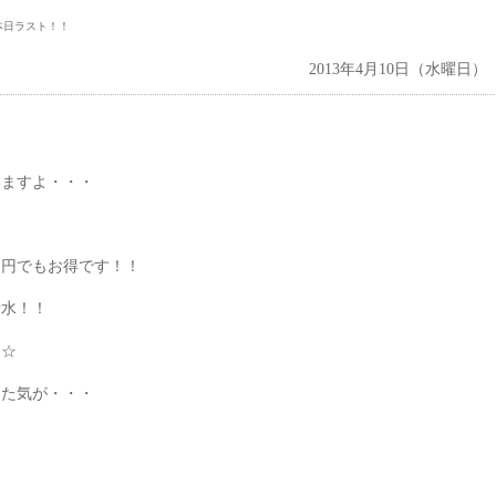
本日ラスト！！
2013年4月10日（水曜日）
いますよ・・・
☆
０円でもお得です！！
素水！！
★☆
った気が・・・