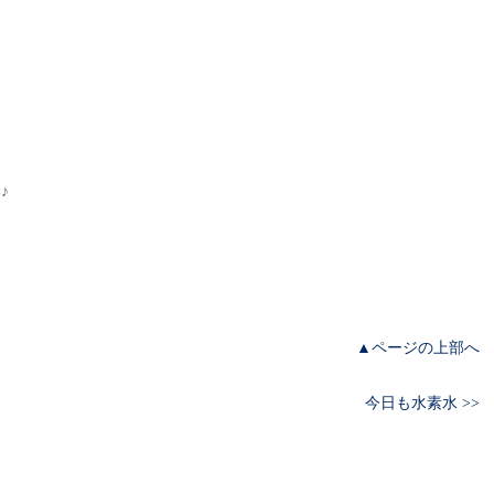
♪
▲ページの上部へ
今日も水素水 >>