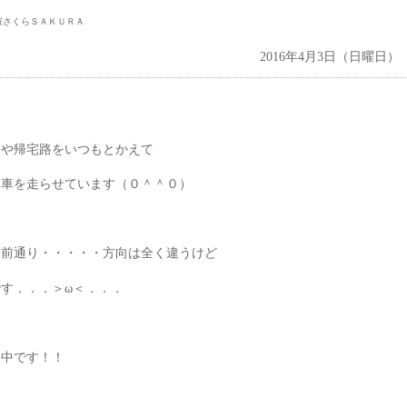
桜さくらＳＡＫＵＲＡ
2016年4月3日（日曜日）
路や帰宅路をいつもとかえて
て車を走らせています（０＾＾０）
高前通り・・・・・方向は全く違うけど
す．．．＞ω＜．．．
ン中です！！