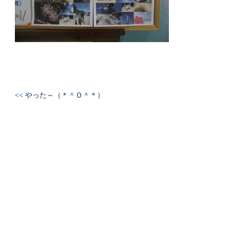
<< やった～（＊＾Ｏ＾＊）