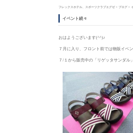
フレックスホテル、スポーツクラブエグゼ
>
ブログ
>
イベント続々
おはようございます(^^)♪
７月に入り、フロント前では物販イベ
７/１から販売中の「リゲッタサンダル