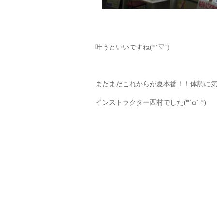
叶うといいですね(*’▽’)
まだまだこれからが夏本番！！体調に
インストラクター西村でした(*‘ω‘ *)