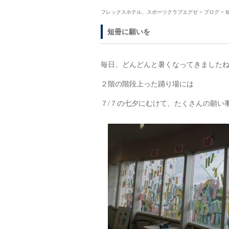
フレックスホテル、スポーツクラブエグゼ
>
ブログ
>
短冊に願いを
毎日、どんどんと暑くなってきましたね(-_
２階の階段上った踊り場には
７/７の七夕にむけて、たくさんの願い