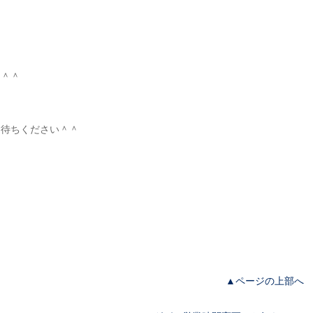
？＾＾
お待ちください＾＾
▲ページの上部へ