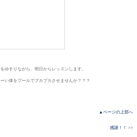
体をゆすりながら、明日からレッスンします。
もーい体をプールでプカプカさせませんか？？？
▲ページの上部へ
感謝！！ >>