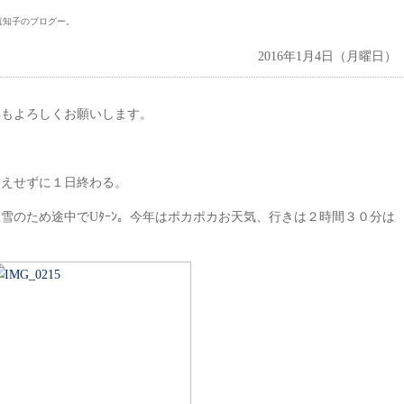
真知子のブログー。
2016年1月4日（月曜日）
年もよろしくお願いします。
？
替えせずに１日終わる。
雪のため途中でUﾀｰﾝ。今年はポカポカお天気、行きは２時間３０分は