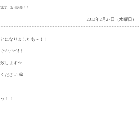
水素水、近日販売！！
2013年2月27日（水曜日）
ことになりましたあ～！！
^▽^*)!！
売致します☆
ださい 😀
っっ！！