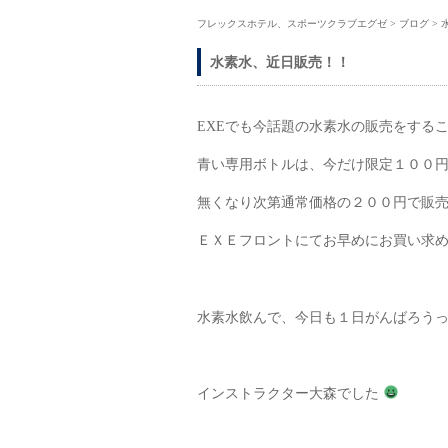
フレックスホテル、スポーツクラブエグゼ
>
ブログ
>
水素水、近日販売！！
EXEでも今話題の水素水の販売をする
青い専用ボトルは、今だけ限定１００円 (*
無くなり次第通常価格の２００円で販
ＥＸＥフロントにてお早めにお買い求めく
水素水飲んで、今日も１日がんばろう
インストラクター大森でした