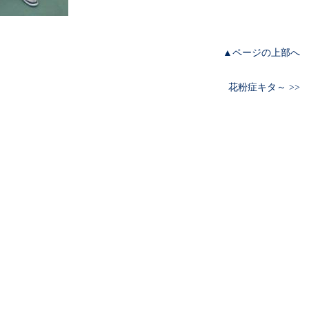
▲ページの上部へ
花粉症キタ～ >>